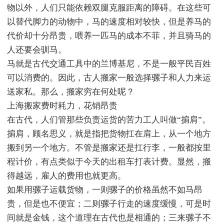
物以外，人们只能依赖双腿克服距离的障碍。在这些可
以替代脚力的动物中，马的速度相对较快，但是养马的
代价却十分昂贵，喂养一匹马的成本不菲，并且骑马的
人还要会驯马。
马就是古代交通工具中的兰博基尼，不是一般平民百姓
可以消费的。因此，古人搬家一般选择骡子和人力来运
送家私。那么，搬家穷在何处呢？
上海搬家费时耗力，花销昂贵
在古代，人们管那些负责运货的苦力工人叫做“掮肩”。
掮肩，顾名思义，就是指把货物扛在肩上，从一个地方
搬到另一个地方。不管是搬家还是扛行李，一般都按里
程计价，有点类似于今天的出租车打表计费。显然，搬
得越远，雇人的费用也就更高。
如果用骡子运载货物，一则骡子的价格虽然不如马昂
贵，但是也不便宜；二则骡子行走的速度缓慢，可是时
间就是金钱，这个道理在古代也是相通的；三来骡子不